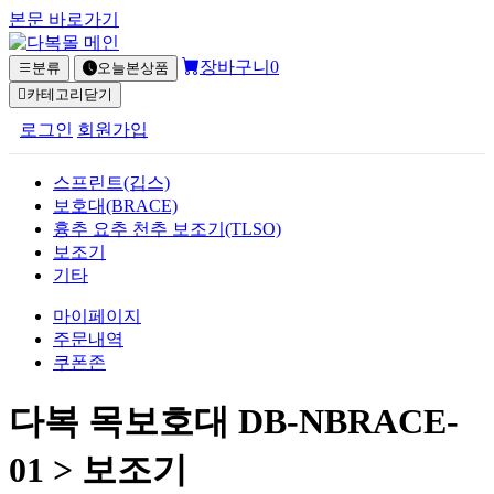
본문 바로가기
장바구니
0
분류
오늘본상품
카테고리닫기
로그인
회원가입
스프린트(깁스)
보호대(BRACE)
흉추 요추 천추 보조기(TLSO)
보조기
기타
마이페이지
주문내역
쿠폰존
다복 목보호대 DB-NBRACE-
01 > 보조기