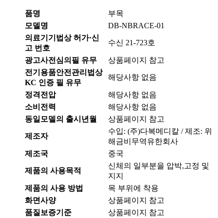
품명
부목
모델명
DB-NBRACE-01
의료기기법상 허가·신
수신 21-723호
고 번호
광고사전심의필 유무
상품페이지 참고
전기용품안전관리법상
해당사항 없음
KC 인증 필 유무
정격전압
해당사항 없음
소비전력
해당사항 없음
동일모델의 출시년월
상품페이지 참고
수입: (주)다복메디칼 / 제조: 위
제조자
해금비무역유한회사
제조국
중국
신체의 일부분을 압박,고정 및
제품의 사용목적
지지
제품의 사용 방법
목 부위에 착용
화면사양
상품페이지 참고
품질보증기준
상품페이지 참고