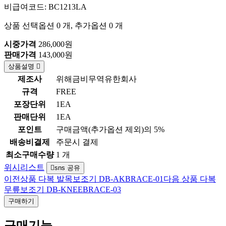
비급여코드: BC1213LA
상품 선택옵션 0 개, 추가옵션 0 개
시중가격
286,000원
판매가격
143,000원
상품설명
제조사
위해금비무역유한회사
규격
FREE
포장단위
1EA
판매단위
1EA
포인트
구매금액(추가옵션 제외)의 5%
배송비결제
주문시 결제
최소구매수량
1 개
위시리스트
sns 공유
이전상품
다복 발목보조기 DB-AKBRACE-01
다음 상품
다복
무릎보조기 DB-KNEEBRACE-03
구매하기
구매기능