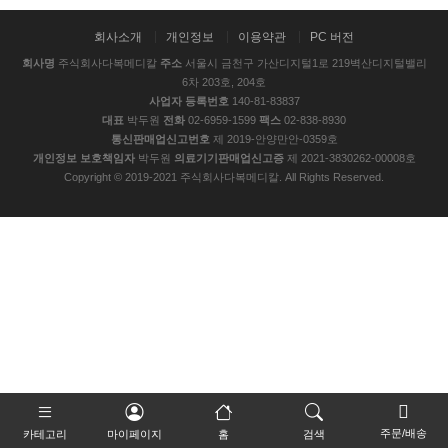
회사소개
개인정보
이용약관
PC 버전
회사명
주식회사다복메디칼
주소
서울시 금천구 가산디지털1로 219벽산디지털밸리
6차 203호, 204호
사업자 등록번호
140-81-83837
대표
박두원
전화
02-6959-1599
팩스
02-838-8930
통신판매업신고번호
제 2019-안양만안-0359호
개인정보 보호책임자
박두원
의료기기판매업신고증
제 2021-3830262-00008호
Copyright © 2019-2021 주식회사다복메디칼. All Rights Reserved.
주문/배송
카테고리
마이페이지
홈
검색