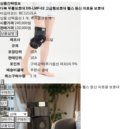
상품간략정보
다복 무릎보호대 DB-LMP-02 고급형보호대 헬스 등산 의료용 보호대
비급여코드: BC1212LA
상품 선택옵션 1 개, 추가옵션 0 개
시중가격
240,000원
판매가격
120,000원
상품설명
제조사
(주)다복메디칼
규격
S, M, L
포장단위
1EA
판매단위
1EA
포인트
구매금액(추가옵션 제외)의 5%
배송비결제
주문시 결제
최소구매수량
1 개
다음 상품
다복 무릎보호대 DB-LMP-08 고급형보호대 헬스 등산 의료용 보호대
구매하기
구매기능
닫기
선택옵션
SIZE
상품정보