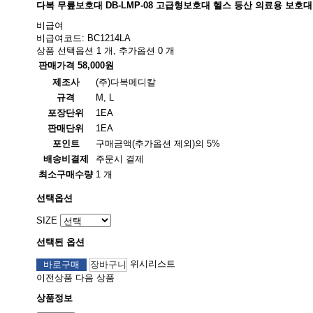
다복 무릎보호대 DB-LMP-08 고급형보호대 헬스 등산 의료용 보호대
비급여
비급여코드: BC1214LA
상품 선택옵션 1 개, 추가옵션 0 개
판매가격
58,000원
제조사
(주)다복메디칼
규격
M, L
포장단위
1EA
판매단위
1EA
포인트
구매금액(추가옵션 제외)의 5%
배송비결제
주문시 결제
최소구매수량
1 개
선택옵션
SIZE
선택된 옵션
위시리스트
바로구매
장바구니
이전상품
다음 상품
상품정보