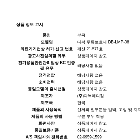
상품 정보 고시
품명
부목
모델명
다복 무릎보호대 DB-LMP-08
의료기기법상 허가·신고 번호
제신 21-571호
광고사전심의필 유무
상품페이지 참고
전기용품안전관리법상 KC 인증
해당사항 없음
필 유무
정격전압
해당사항 없음
소비전력
해당사항 없음
동일모델의 출시년월
상품페이지 참고
제조자
(주)다복메디칼
제조국
한국
제품의 사용목적
신체의 일부분을 압박, 고정 및 지
제품의 사용 방법
무릎 부위 착용
화면사양
상품페이지 참고
품질보증기준
상품페이지 참고
A/S 책임자와 전화번호
02-6959-1599