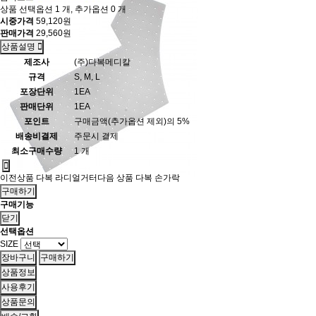
상품 선택옵션 1 개, 추가옵션 0 개
시중가격
59,120원
판매가격
29,560원
상품설명
제조사
(주)다복메디칼
규격
S, M, L
포장단위
1EA
판매단위
1EA
포인트
구매금액(추가옵션 제외)의 5%
배송비결제
주문시 결제
최소구매수량
1 개
이전상품
다복 라디얼거터
다음 상품
다복 손가락
구매하기
구매기능
닫기
선택옵션
SIZE
상품정보
사용후기
상품문의