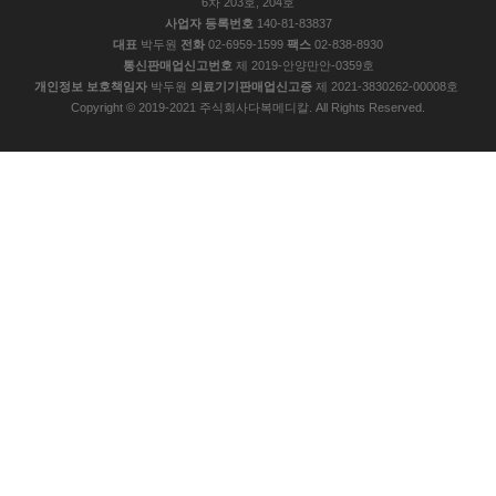
6차 203호, 204호
사업자 등록번호
140-81-83837
대표
박두원
전화
02-6959-1599
팩스
02-838-8930
통신판매업신고번호
제 2019-안양만안-0359호
개인정보 보호책임자
박두원
의료기기판매업신고증
제 2021-3830262-00008호
Copyright © 2019-2021 주식회사다복메디칼. All Rights Reserved.