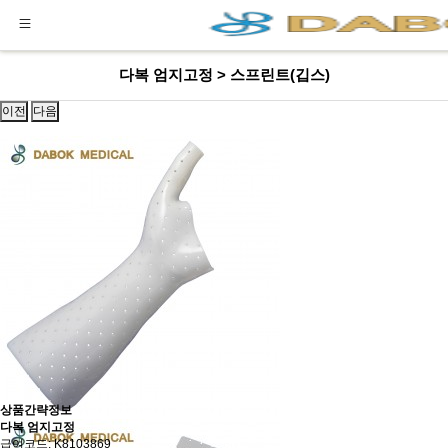
다복 엄지고정 > 스프린트(깁스)
이전
다음
상품간략정보
다복 엄지고정
급여코드: K8103869