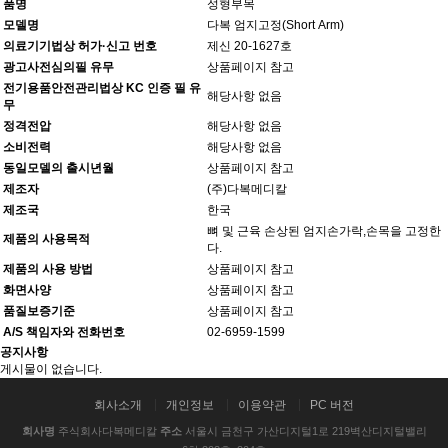
품명
성형부목
모델명
다복 엄지고정(Short Arm)
의료기기법상 허가·신고 번호
제신 20-1627호
광고사전심의필 유무
상품페이지 참고
전기용품안전관리법상 KC 인증 필 유
해당사항 없음
무
정격전압
해당사항 없음
소비전력
해당사항 없음
동일모델의 출시년월
상품페이지 참고
제조자
(주)다복메디칼
제조국
한국
뼈 및 근육 손상된 엄지손가락,손목을 고정한
제품의 사용목적
다.
제품의 사용 방법
상품페이지 참고
화면사양
상품페이지 참고
품질보증기준
상품페이지 참고
A/S 책임자와 전화번호
02-6959-1599
공지사항
게시물이 없습니다.
회사소개
개인정보
이용약관
PC 버전
회사명
주식회사다복메디칼
주소
서울시 금천구 가산디지털1로 219벽산디지털밸리